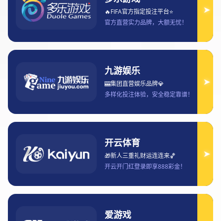
温馨提示：
M6游戏全站APP
米乐体
点击进入
点
添加以下专属经理联系方式：领取
LetsTalk客服号：
t231840254