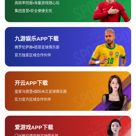
50000
80000
120000
200000
500000