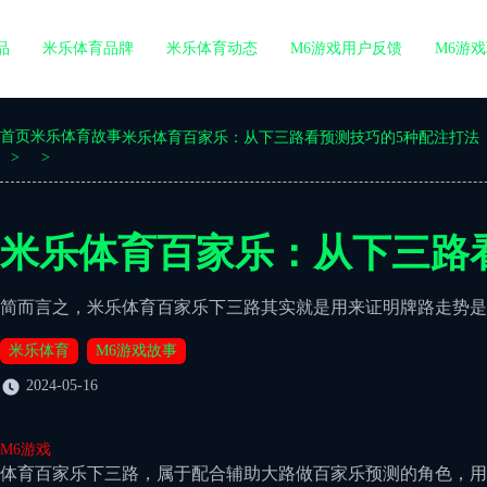
品
米乐体育品牌
米乐体育动态
M6游戏用户反馈
M6游
首页
米乐体育故事
米乐体育百家乐：从下三路看预测技巧的5种配注打法
>
>
米乐体育百家乐：从下三路
简而言之，米乐体育百家乐下三路其实就是用来证明牌路走势是
米乐体育
M6游戏故事
2024-05-16
M6游戏
体育百家乐下三路，属于配合辅助大路做百家乐预测的角色，用