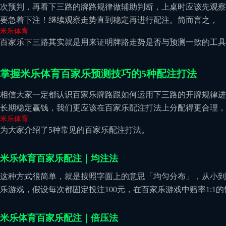
次预判，再看下三路的牌路规律做辅助判断，上桌时应该先观察
要急着下注！继续观察走势直到稳定再进行配注。简而言之，
米乐体育
百家乐下三路其实就是用来证明牌路走势是否与预测一致的工具
掌握米乐体育百家乐预测技巧的5种配注打法
相信大家一定都认识百家乐牌路跟如何运用下三路的开牌规律进
长期稳定赢钱，我们更应该在百家乐配注打法上分配得更合理，
米乐体育
为大家介绍了5种常见的百家乐配注打法。
米乐体育百家乐配注｜均注法
这种方式很简单，就是按照字面上的意思「均匀分布」，从小到
乐游戏，假设每次都固定投注100元，在百家乐游戏中赔率1:1
米乐体育百家乐配注｜倍压法